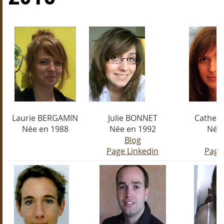
Laurie BERGAMIN
Julie BONNET
Catheri
Née en 1988
Née en 1992
Née 
Blog
Page Linkedin
Page