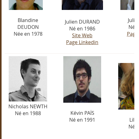
Blandine
Juli
Julien DURAND
DEUDON
Née 
Né en 1986
Née en 1978
Page
Site Web
Page Linkedin
Nicholas NEWTH
Kévin PAÏS
Né en 1988
Né en 1991
Lil
Née 