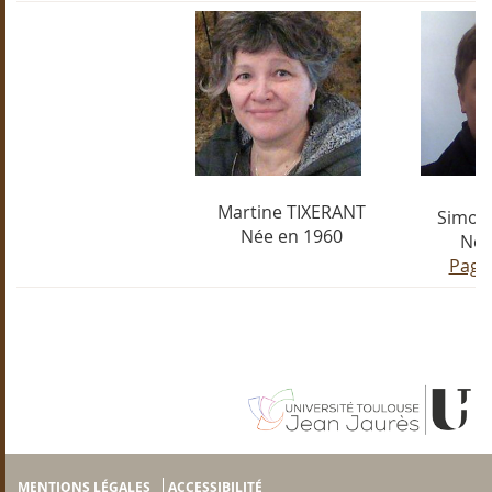
Martine TIXERANT
Simon
Née en 1960
Né 
Page
MENTIONS LÉGALES
ACCESSIBILITÉ